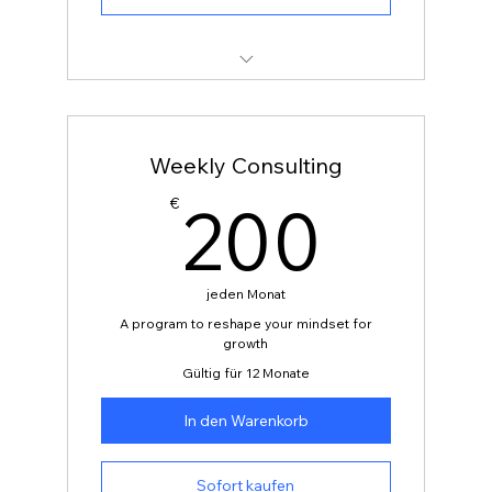
1 Monthly goal-setting meeting
Unlimited individual sessions
Weekly Consulting
Online resources
200
200
€
Phone support
Weekly newsletter
jeden Monat
A program to reshape your mindset for
growth
Gültig für 12 Monate
In den Warenkorb
Sofort kaufen