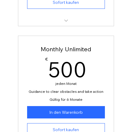
Sofort kaufen
1 Goal-setting session
3 Individual sessions
Monthly Unlimited
Online resources
500
500
€
jeden Monat
Guidance to clear obstacles and take action
Gültig für 6 Monate
In den Warenkorb
Sofort kaufen