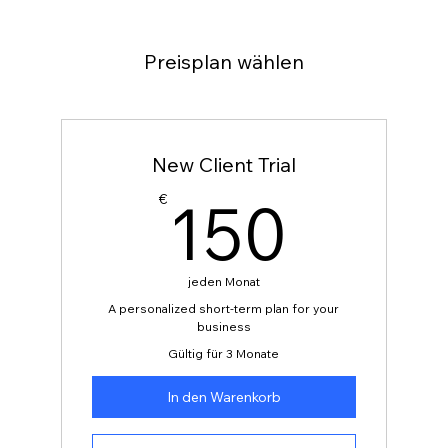
Preisplan wählen
New Client Trial
150
150
€
jeden Monat
A personalized short-term plan for your
business
Gültig für 3 Monate
In den Warenkorb